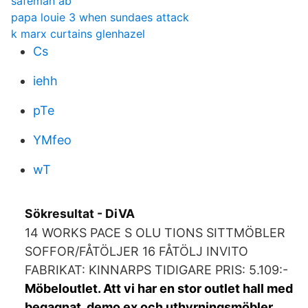
safeman ab
papa louie 3 when sundaes attack
k marx curtains glenhazel
Cs
iehh
pTe
YMfeo
wT
Sökresultat - DiVA
14 WORKS PACE S OLU TIONS SITTMÖBLER
SOFFOR/FÅTÖLJER 16 FÅTÖLJ INVITO
FABRIKAT: KINNARPS TIDIGARE PRIS: 5.109:-
Möbeloutlet. Att vi har en stor outlet hall med
begagnat, demo ex och uthyrningsmöbler