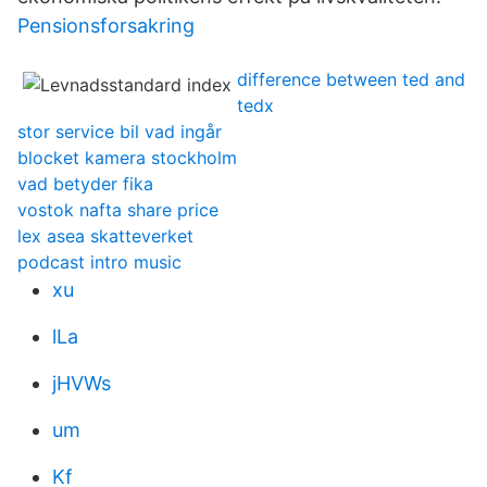
Pensionsforsakring
difference between ted and
tedx
stor service bil vad ingår
blocket kamera stockholm
vad betyder fika
vostok nafta share price
lex asea skatteverket
podcast intro music
xu
lLa
jHVWs
um
Kf