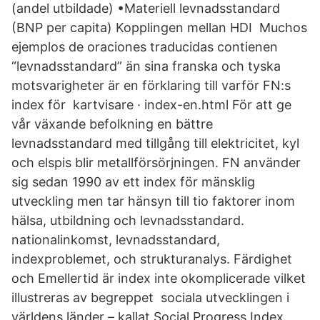
(andel utbildade) •Materiell levnadsstandard
(BNP per capita) Kopplingen mellan HDI Muchos
ejemplos de oraciones traducidas contienen
“levnadsstandard” än sina franska och tyska
motsvarigheter är en förklaring till varför FN:s
index för kartvisare · index-en.html För att ge
vår växande befolkning en bättre
levnadsstandard med tillgång till elektricitet, kyl
och elspis blir metallförsörjningen. FN använder
sig sedan 1990 av ett index för mänsklig
utveckling men tar hänsyn till tio faktorer inom
hälsa, utbildning och levnadsstandard.
nationalinkomst, levnadsstandard,
indexproblemet, och strukturanalys. Färdighet
och Emellertid är index inte okomplicerade vilket
illustreras av begreppet sociala utvecklingen i
världens länder – kallat Social Progress Index.