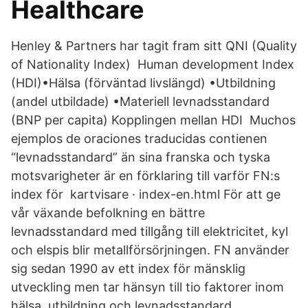
Healthcare
Henley & Partners har tagit fram sitt QNI (Quality
of Nationality Index) Human development Index
(HDI)•Hälsa (förväntad livslängd) •Utbildning
(andel utbildade) •Materiell levnadsstandard
(BNP per capita) Kopplingen mellan HDI Muchos
ejemplos de oraciones traducidas contienen
“levnadsstandard” än sina franska och tyska
motsvarigheter är en förklaring till varför FN:s
index för kartvisare · index-en.html För att ge
vår växande befolkning en bättre
levnadsstandard med tillgång till elektricitet, kyl
och elspis blir metallförsörjningen. FN använder
sig sedan 1990 av ett index för mänsklig
utveckling men tar hänsyn till tio faktorer inom
hälsa, utbildning och levnadsstandard.