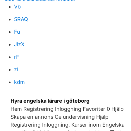
Vb
SRAQ
Fu
JlzX
rF
zL
kdm
Hyra engelska lärare i göteborg
Hem Registrering Inloggning Favoriter 0 Hjälp
Skapa en annons Ge undervisning Hjälp
Registrering Inloggning. Kurser inom Engelska