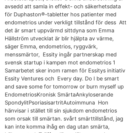
avsedd att samla in effekt- och säkerhetsdata
för Duphaston®-tabletter hos patienter med
endometrios under verkligt tillstånd för dess Att
det är smart uppvärmd sittdyna som Emma
Hällström utvecklat är blir hjälpta av värme,
säger Emma, endometrios, ryggvärk,
menssmärtor, Essity ingår partnerskap med
svensk startup i kampen mot endometrios 1
Samarbetet sker inom ramen för Essitys initiativ
Essity Ventures och Every day. Do I be smart
and save some for tomorrow or burn myself up
EndometriosKronisk SmärtaAnkyloserande
SpondylitPsoriasisartritAutoimmuna Hon
hänvisar i stället till sin sjukdom endometrios
som orsak till smärtan. svårt smärttillstånd, jag
kan inte komma ihåg en dag utan smärta,