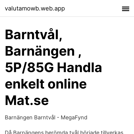
valutamowb.web.app
Barntvål,
Barnängen ,
5P/85G Handla
enkelt online
Mat.se
Barnängen Barntvål - MegaFynd
Då Barnängens berömda tvål började tillverkas