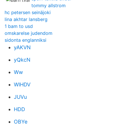
tommy allstrom
hc petersen seinäjoki
lina akhtar lansberg
1 bam to usd
omskarelse judendom
sidonta englanniksi
yAKVN
yQkcN
Ww
WlHDV
JUVu
HDD
OBYe