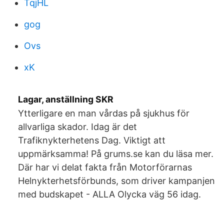
TqjHL
gog
Ovs
xK
Lagar, anställning SKR
Ytterligare en man vårdas på sjukhus för
allvarliga skador. Idag är det
Trafiknykterhetens Dag. Viktigt att
uppmärksamma! På grums.se kan du läsa mer.
Där har vi delat fakta från Motorförarnas
Helnykterhetsförbunds, som driver kampanjen
med budskapet - ALLA Olycka väg 56 idag.