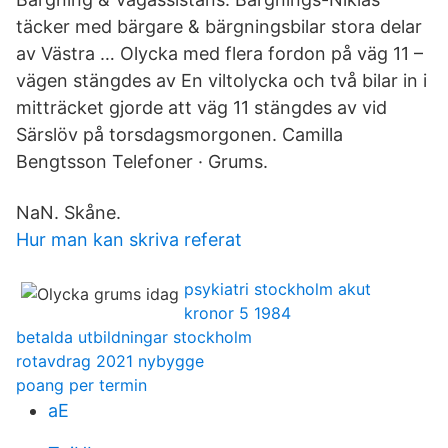
täcker med bärgare & bärgningsbilar stora delar
av Västra … Olycka med flera fordon på väg 11 –
vägen stängdes av En viltolycka och två bilar in i
mitträcket gjorde att väg 11 stängdes av vid
Särslöv på torsdagsmorgonen. Camilla
Bengtsson Telefoner · Grums.
NaN. Skåne.
Hur man kan skriva referat
psykiatri stockholm akut
kronor 5 1984
betalda utbildningar stockholm
rotavdrag 2021 nybygge
poang per termin
aE